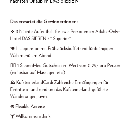
nächsten Urlaub im DAS SIEBEN*
Das erwartet die Gewinner:innen:
🍀 3 Nächte Aufenthalt für zwei Personen im Adults-Only-
Hotel DAS SIEBEN 4* Superior*
🍽️ Halbpension mit Frühstücksbuffet und fünfgängigem
Wahlmenü am Abend
💆‍♀️ 1 SiebenMed Gutschein im Wert von € 25,- pro Person
(einlösbar auf Massagen etc.)
⛰ KufsteinerlandCard: Zahlreiche Ermäßigungen für
Eintritte in und rund um das Kufsteinerland, geführte
Wanderungen, uvm.
🚘 Flexible Anreise
🍸 Willkommensdrink