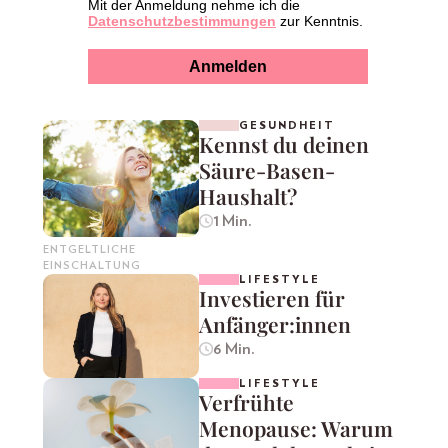
GESUNDHEIT
Kennst du deinen
Säure-Basen-
Haushalt?
1 Min.
ENTGELTLICHE
EINSCHALTUNG
LIFESTYLE
Investieren für
Anfänger:innen
6 Min.
LIFESTYLE
Verfrühte
Menopause: Warum