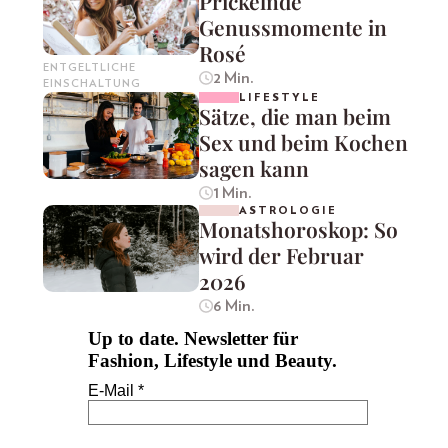
Prickelnde
Genussmomente in
Rosé
ENTGELTLICHE
2 Min.
EINSCHALTUNG
LIFESTYLE
Sätze, die man beim
Sex und beim Kochen
sagen kann
1 Min.
ASTROLOGIE
Monatshoroskop: So
wird der Februar
2026
6 Min.