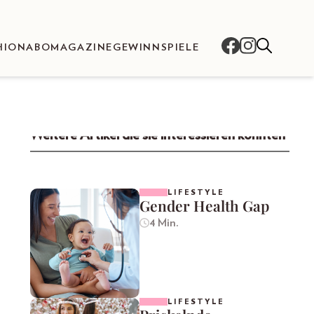
HION
ABO
MAGAZINE
GEWINNSPIELE
Weitere Artikel die sie interessieren könnten
LIFESTYLE
Gender Health Gap
4 Min.
LIFESTYLE