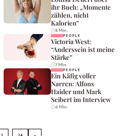
ihr Buch: „Momente
zählen, nicht
Kalorien”
8 Min.
PEOPLE
Victoria West:
“Anderssein ist meine
Stärke”
7 Min.
PEOPLE
Ein Käfig voller
Narren: Alfons
Haider und Mark
Seibert im Interview
6 Min.
2
…
24
»