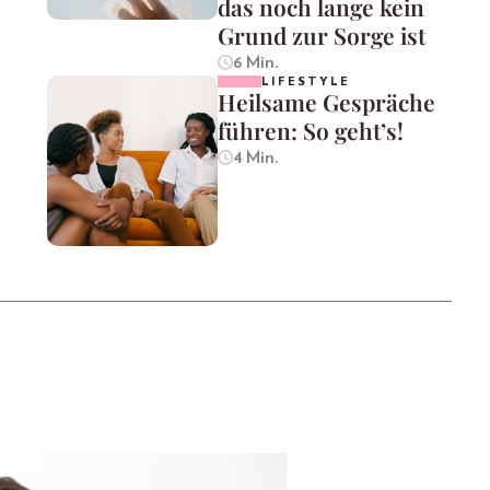
das noch lange kein
Grund zur Sorge ist
6 Min.
LIFESTYLE
Heilsame Gespräche
führen: So geht’s!
4 Min.