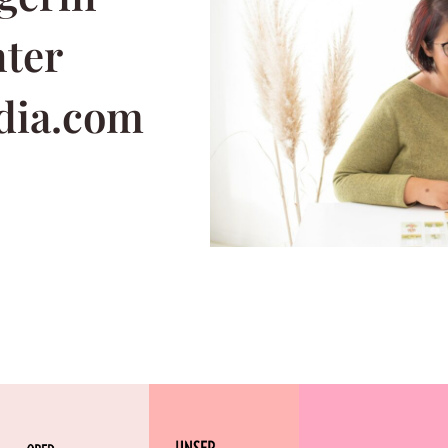
nter
dia.com