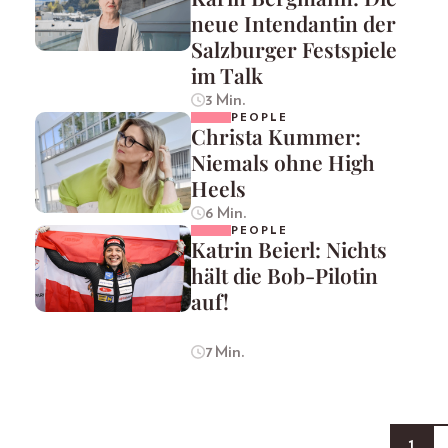
neue Intendantin der
Salzburger Festspiele
im Talk
3 Min.
PEOPLE
Christa Kummer:
Niemals ohne High
Heels
6 Min.
PEOPLE
Katrin Beierl: Nichts
hält die Bob-Pilotin
auf!
7 Min.
1