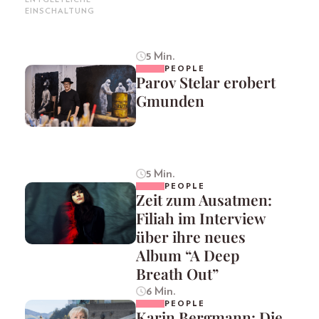
EINSCHALTUNG
5 Min.
PEOPLE
Parov Stelar erobert
Gmunden
5 Min.
PEOPLE
Zeit zum Ausatmen:
Filiah im Interview
über ihre neues
Album “A Deep
Breath Out”
6 Min.
PEOPLE
Karin Bergmann: Die