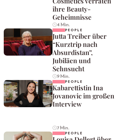
Cosmetics verraten
ihre Beauty-
Geheimnisse
4 Min.
PEOPLE
Jutta Treiber über
“Kurztrip nach
Absurdistan”,
Jubiläen und
Sehnsucht
9 Min.
PEOPLE
Kabarettistin Ina
Jovanovic im großen
Interview
7 Min.
PEOPLE
Louisa Dellert über