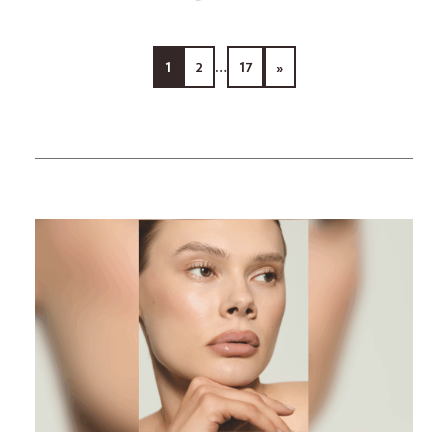
1
2
…
17
»