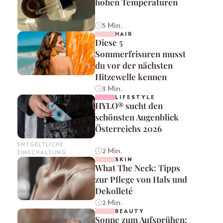
hohen Temperaturen
5 Min.
HAIR
Diese 5
Sommerfrisuren musst
du vor der nächsten
Hitzewelle kennen
3 Min.
LIFESTYLE
HYLO® sucht den
schönsten Augenblick
Österreichs 2026
ENTGELTLICHE
2 Min.
EINSCHALTUNG
SKIN
What The Neck: Tipps
zur Pflege von Hals und
Dekolleté
2 Min.
BEAUTY
Sonne zum Aufsprühen: