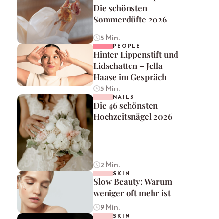
Die schönsten
Sommerdüfte 2026
5 Min.
PEOPLE
Hinter Lippenstift und
Lidschatten – Jella
Haase im Gespräch
5 Min.
NAILS
Die 46 schönsten
Hochzeitsnägel 2026
2 Min.
SKIN
Slow Beauty: Warum
weniger oft mehr ist
9 Min.
SKIN