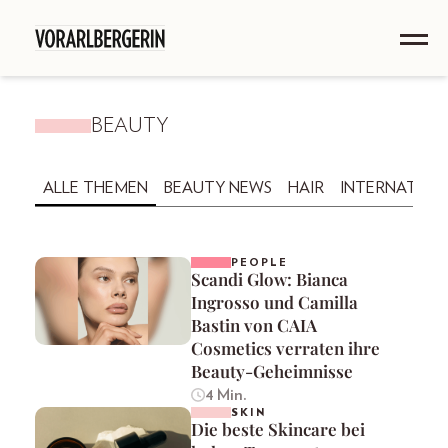
BEAUTY
ALLE THEMEN
BEAUTY NEWS
HAIR
INTERNATION
PEOPLE
Scandi Glow: Bianca
Ingrosso und Camilla
Bastin von CAIA
Cosmetics verraten ihre
Beauty-Geheimnisse
4 Min.
SKIN
Die beste Skincare bei