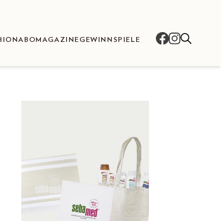
HION
ABO
MAGAZINE
GEWINNSPIELE