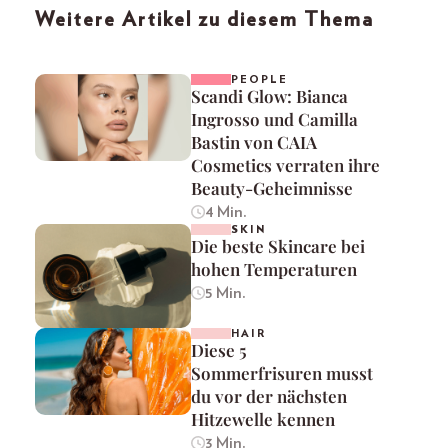
Weitere Artikel zu diesem Thema
PEOPLE
Scandi Glow: Bianca
Ingrosso und Camilla
Bastin von CAIA
Cosmetics verraten ihre
Beauty-Geheimnisse
4 Min.
SKIN
Die beste Skincare bei
hohen Temperaturen
5 Min.
HAIR
Diese 5
Sommerfrisuren musst
du vor der nächsten
Hitzewelle kennen
3 Min.