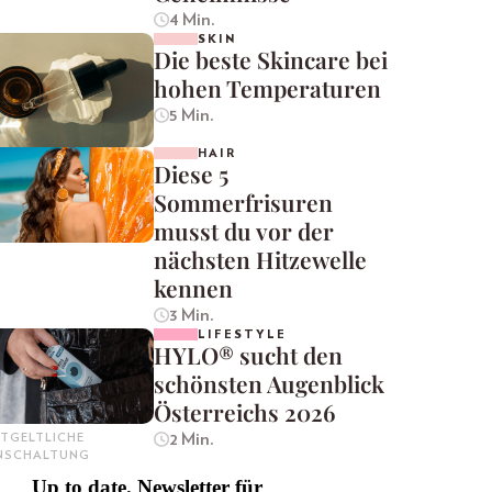
4 Min.
SKIN
Die beste Skincare bei
hohen Temperaturen
5 Min.
HAIR
Diese 5
Sommerfrisuren
musst du vor der
nächsten Hitzewelle
kennen
3 Min.
LIFESTYLE
HYLO® sucht den
schönsten Augenblick
Österreichs 2026
2 Min.
TGELTLICHE
INSCHALTUNG