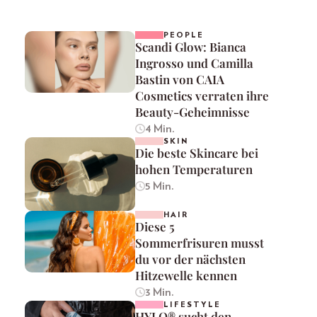
PEOPLE
Scandi Glow: Bianca
Ingrosso und Camilla
Bastin von CAIA
Cosmetics verraten ihre
Beauty-Geheimnisse
4 Min.
SKIN
Die beste Skincare bei
hohen Temperaturen
5 Min.
HAIR
Diese 5
Sommerfrisuren musst
du vor der nächsten
Hitzewelle kennen
3 Min.
LIFESTYLE
HYLO® sucht den