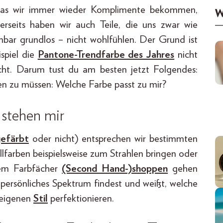
r das wir immer wieder Komplimente bekommen,
W
erseits haben wir auch Teile, die uns zwar wie
inbar grundlos – nicht wohlfühlen. Der Grund ist
ispiel die
Pantone-Trendfarbe des Jahres
nicht
ht. Darum tust du am besten jetzt Folgendes:
n zu müssen: Welche Farbe passt zu mir?
stehen mir
efärbt
oder nicht) entsprechen wir bestimmten
llfarben beispielsweise zum Strahlen bringen oder
dem Farbfächer
(Second Hand-)shoppen
gehen
in persönliches Spektrum findest und weißt, welche
 eigenen
Stil
perfektionieren.