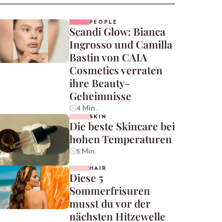
PEOPLE
Scandi Glow: Bianca
Ingrosso und Camilla
Bastin von CAIA
Cosmetics verraten
ihre Beauty-
Geheimnisse
4 Min.
SKIN
Die beste Skincare bei
hohen Temperaturen
5 Min.
HAIR
Diese 5
Sommerfrisuren
musst du vor der
nächsten Hitzewelle