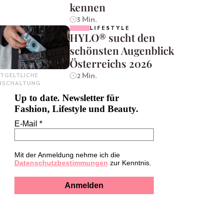
kennen
3 Min.
LIFESTYLE
HYLO® sucht den
schönsten Augenblick
Österreichs 2026
2 Min.
TGELTLICHE
INSCHALTUNG