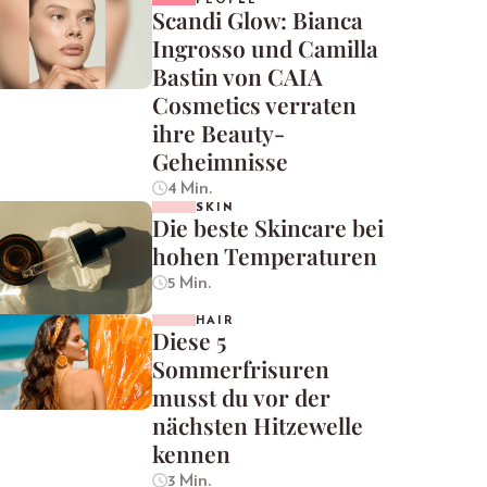
Scandi Glow: Bianca
Ingrosso und Camilla
Bastin von CAIA
Cosmetics verraten
ihre Beauty-
Geheimnisse
4 Min.
SKIN
Die beste Skincare bei
hohen Temperaturen
5 Min.
HAIR
Diese 5
Sommerfrisuren
musst du vor der
nächsten Hitzewelle
kennen
3 Min.