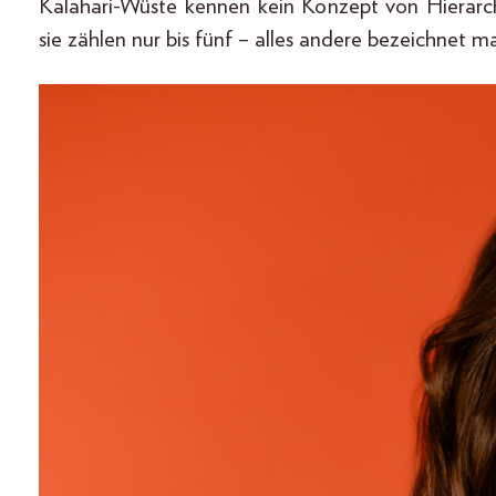
Kalahari-Wüste kennen kein Konzept von Hierarch
sie zählen nur bis fünf – alles andere bezeichnet man