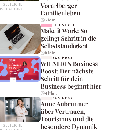
Vorarlberger
TGELTLICHE
INSCHALTUNG
Familienleben
3 Min.
LIFESTYLE
Make it Work: So
gelingt Schritt in die
Selbstständigkeit
8 Min.
BUSINESS
WIENERIN Business
Boost: Der nächste
Schritt für dein
Business beginnt hier
4 Min.
BUSINESS
Anne Aubrunner
über Vertrauen,
Tourismus und die
besondere Dynamik
TGELTLICHE