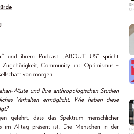
EN
würde
E
g
ur“ und ihrem Podcast „ABOUT US“ spricht
e Zugehörigkeit, Community und Optimismus –
esellschaft von morgen.
lahari-Wüste und Ihre anthropologischen Studien
liches Verhalten ermöglicht. Wie haben diese
ägt?
n gelehrt, dass das Spektrum menschlicher
as im Alltag präsent ist. Die Menschen in der
EN