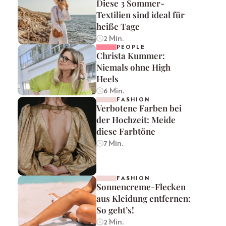
Diese 3 Sommer-
Textilien sind ideal für
heiße Tage
2 Min.
PEOPLE
Christa Kummer:
Niemals ohne High
Heels
6 Min.
FASHION
Verbotene Farben bei
der Hochzeit: Meide
diese Farbtöne
7 Min.
FASHION
Sonnencreme-Flecken
aus Kleidung entfernen:
So geht’s!
2 Min.