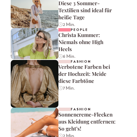
Diese 3 Sommer-
Textilien sind ideal für
heiße Tage
2 Min.
PEOPLE
Christa Kummer:
Niemals ohne High
Heels
6 Min.
FASHION
Verbotene Farben bei
der Hochzeit: Meide
diese Farbtöne
7 Min.
FASHION
Sonnencreme-Flecken
aus Kleidung entfernen:
So geht’s!
2 Min.