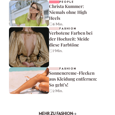
PEOPLE
Christa Kummer:
Niemals ohne High
Heels
6 Min.
FASHION
Verbotene Farben bei
der Hochzeit: Meide
diese Farbtöne
7 Min.
FASHION
Sonnencreme-Flecken
aus Kleidung entfernen:
So geht’s!
2 Min.
MEHR ZU FASHION