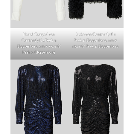
Hemd Cropped von
Jacke von Constantly K x
Constantly K x Peek &
Peek & Cloppenburg, um €
Cloppenburg, um € 79,99 ©
119,99 © Peek & Cloppenburg
Peek & Cloppenburg