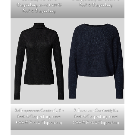
Cloppenburg, um € 119,99 ©
Peek & Cloppenburg
Peek & Cloppenburg
Rollkragen von Constantly K x
Pullover von Constantly K x
Peek & Cloppenburg, um €
Peek & Cloppenburg, um €
59,99 © Peek & Cloppenburg
79,99 © Peek & Cloppenburg