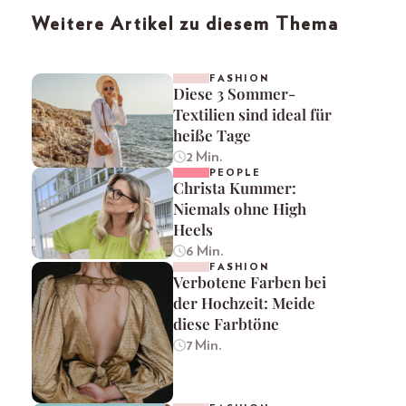
Weitere Artikel zu diesem Thema
FASHION
Diese 3 Sommer-
Textilien sind ideal für
heiße Tage
2 Min.
PEOPLE
Christa Kummer:
Niemals ohne High
Heels
6 Min.
FASHION
Verbotene Farben bei
der Hochzeit: Meide
diese Farbtöne
7 Min.