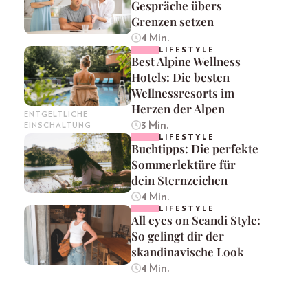
Gespräche übers
Grenzen setzen
4 Min.
LIFESTYLE
Best Alpine Wellness
Hotels: Die besten
Wellnessresorts im
Herzen der Alpen
ENTGELTLICHE
3 Min.
EINSCHALTUNG
LIFESTYLE
Buchtipps: Die perfekte
Sommerlektüre für
dein Sternzeichen
4 Min.
LIFESTYLE
All eyes on Scandi Style:
So gelingt dir der
skandinavische Look
4 Min.