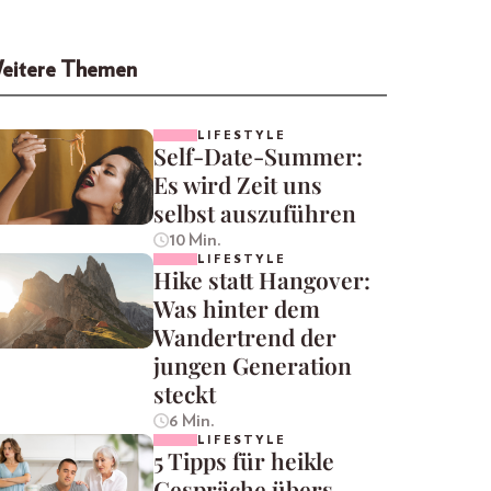
eitere Themen
LIFESTYLE
Self-Date-Summer:
Es wird Zeit uns
selbst auszuführen
10 Min.
LIFESTYLE
Hike statt Hangover:
Was hinter dem
Wandertrend der
jungen Generation
steckt
6 Min.
LIFESTYLE
5 Tipps für heikle
Gespräche übers