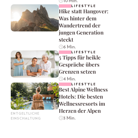
10 Min.
LIFESTYLE
Hike statt Hangover:
Was hinter dem
Wandertrend der
jungen Generation
steckt
6 Min.
LIFESTYLE
5 Tipps für heikle
Gespräche übers
Grenzen setzen
4 Min.
LIFESTYLE
Best Alpine Wellness
Hotels: Die besten
Wellnessresorts im
Herzen der Alpen
ENTGELTLICHE
3 Min.
EINSCHALTUNG