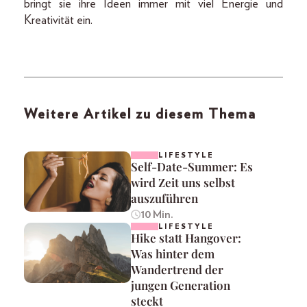
bringt sie ihre Ideen immer mit viel Energie und
Kreativität ein.
Weitere Artikel zu diesem Thema
LIFESTYLE
Self-Date-Summer: Es
wird Zeit uns selbst
auszuführen
10 Min.
LIFESTYLE
Hike statt Hangover:
Was hinter dem
Wandertrend der
jungen Generation
steckt