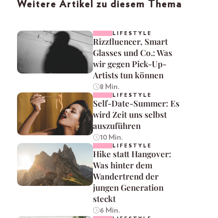
Weitere Artikel zu diesem Thema
LIFESTYLE
Rizzfluencer, Smart
Glasses und Co.: Was
wir gegen Pick-Up-
Artists tun können
8 Min.
LIFESTYLE
Self-Date-Summer: Es
wird Zeit uns selbst
auszuführen
10 Min.
LIFESTYLE
Hike statt Hangover:
Was hinter dem
Wandertrend der
jungen Generation
steckt
6 Min.