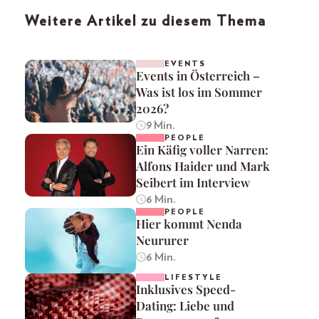
Weitere Artikel zu diesem Thema
EVENTS
Events in Österreich –
Was ist los im Sommer
2026?
9 Min.
PEOPLE
Ein Käfig voller Narren:
Alfons Haider und Mark
Seibert im Interview
6 Min.
PEOPLE
Hier kommt Nenda
Neururer
6 Min.
LIFESTYLE
Inklusives Speed-
Dating: Liebe und