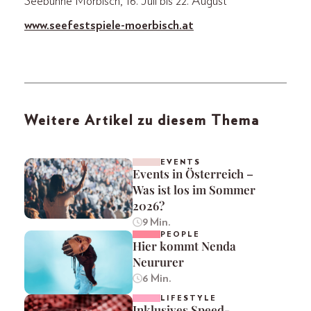
Seebühne Mörbisch, 16. Juli bis 22. August
www.seefestspiele-moe
rbisch.at
Weitere Artikel zu diesem Thema
EVENTS
Events in Österreich –
Was ist los im Sommer
2026?
9 Min.
PEOPLE
Hier kommt Nenda
Neururer
6 Min.
LIFESTYLE
Inklusives Speed-