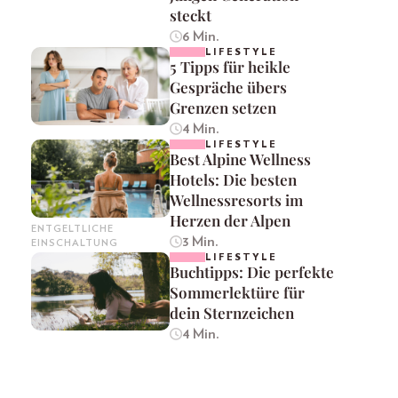
steckt
6 Min.
LIFESTYLE
5 Tipps für heikle
Gespräche übers
Grenzen setzen
4 Min.
LIFESTYLE
Best Alpine Wellness
Hotels: Die besten
Wellnessresorts im
Herzen der Alpen
ENTGELTLICHE
3 Min.
EINSCHALTUNG
LIFESTYLE
Buchtipps: Die perfekte
Sommerlektüre für
dein Sternzeichen
4 Min.