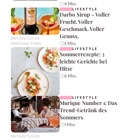
4 Min.
LIFESTYLE
Darbo Sirup – Voller
Frucht. Voller
Geschmack. Voller
Genuss.
ENTGELTLICHE
3 Min.
EINSCHALTUNG
LIFESTYLE
Sommerrezepte: 3
leichte Gerichte bei
Hitze
6 Min.
LIFESTYLE
Murique Number 1: Das
Trend-Getränk des
Sommers
1 Min.
ENTGELTLICHE