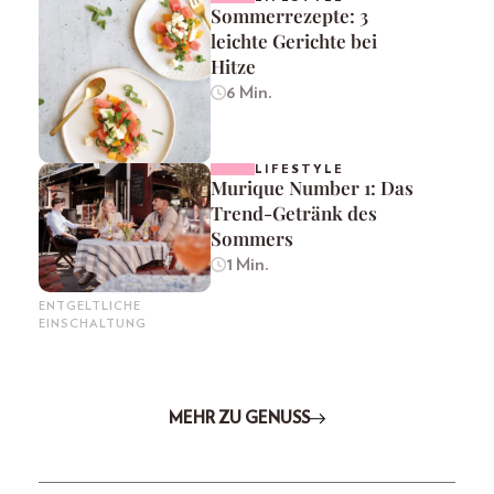
Sommerrezepte: 3
leichte Gerichte bei
Hitze
6 Min.
LIFESTYLE
Murique Number 1: Das
Trend-Getränk des
Sommers
1 Min.
ENTGELTLICHE
EINSCHALTUNG
MEHR ZU GENUSS