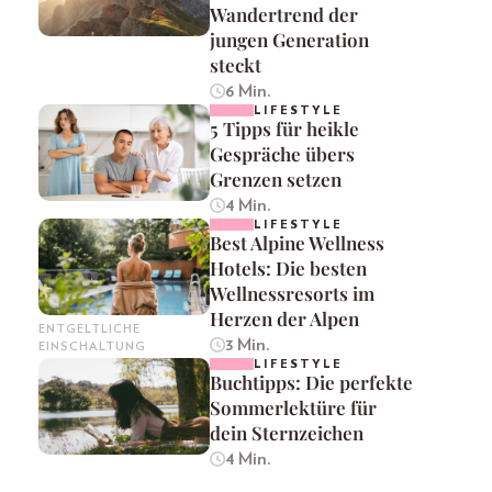
Wandertrend der
jungen Generation
steckt
6 Min.
LIFESTYLE
5 Tipps für heikle
Gespräche übers
Grenzen setzen
4 Min.
LIFESTYLE
Best Alpine Wellness
Hotels: Die besten
Wellnessresorts im
Herzen der Alpen
ENTGELTLICHE
3 Min.
EINSCHALTUNG
LIFESTYLE
Buchtipps: Die perfekte
Sommerlektüre für
dein Sternzeichen
4 Min.