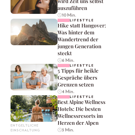
wird Zeit uns selbst
auszuführen
10 Min.
LIFESTYLE
Hike statt Hangover:
Was hinter dem
Wandertrend der
jungen Generation
steckt
6 Min.
LIFESTYLE
5 Tipps für heikle
Gespräche übers
Grenzen setzen
4 Min.
LIFESTYLE
Best Alpine Wellness
Hotels: Die besten
Wellnessresorts im
Herzen der Alpen
ENTGELTLICHE
3 Min.
EINSCHALTUNG