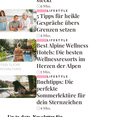
6 Min.
LIFESTYLE
5 Tipps für heikle
Gespräche übers
Grenzen setzen
4 Min.
LIFESTYLE
Best Alpine Wellness
Hotels: Die besten
Wellnessresorts im
Herzen der Alpen
TGELTLICHE
INSCHALTUNG
3 Min.
LIFESTYLE
Buchtipps: Die
perfekte
Sommerlektüre für
dein Sternzeichen
4 Min.