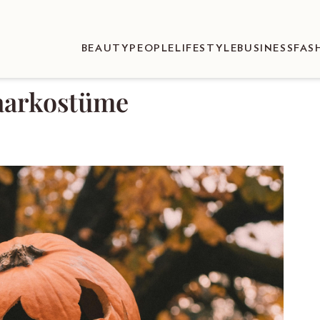
BEAUTY
PEOPLE
LIFESTYLE
BUSINESS
FAS
Paarkostüme