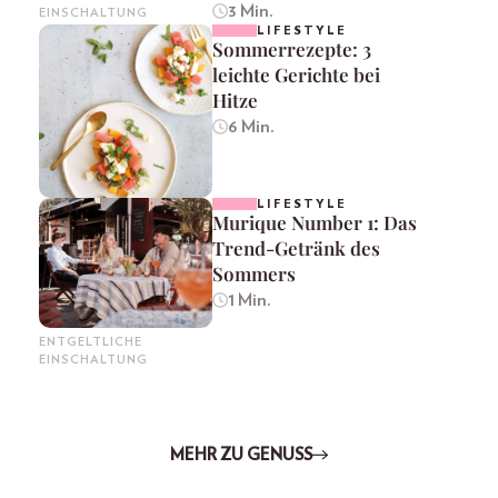
3 Min.
EINSCHALTUNG
LIFESTYLE
Sommerrezepte: 3
leichte Gerichte bei
Hitze
6 Min.
LIFESTYLE
Murique Number 1: Das
Trend-Getränk des
Sommers
1 Min.
ENTGELTLICHE
EINSCHALTUNG
MEHR ZU GENUSS