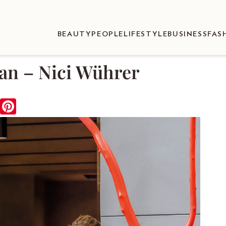
BEAUTY
PEOPLE
LIFESTYLE
BUSINESS
FAS
ran – Nici Wührer