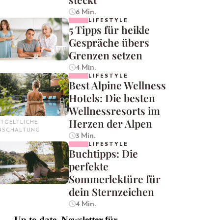
6 Min.
LIFESTYLE
5 Tipps für heikle
Gespräche übers
Grenzen setzen
4 Min.
LIFESTYLE
Best Alpine Wellness
Hotels: Die besten
Wellnessresorts im
Herzen der Alpen
TGELTLICHE
INSCHALTUNG
3 Min.
LIFESTYLE
Buchtipps: Die
perfekte
Sommerlektüre für
dein Sternzeichen
4 Min.