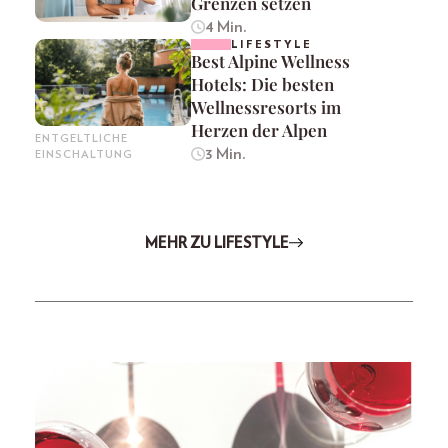
Grenzen setzen
4 Min.
LIFESTYLE
Best Alpine Wellness
Hotels: Die besten
Wellnessresorts im
Herzen der Alpen
ENTGELTLICHE
3 Min.
EINSCHALTUNG
MEHR ZU LIFESTYLE