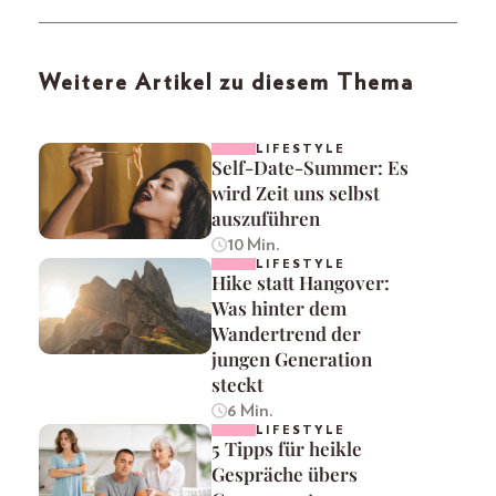
Weitere Artikel zu diesem Thema
LIFESTYLE
Self-Date-Summer: Es
wird Zeit uns selbst
auszuführen
10 Min.
LIFESTYLE
Hike statt Hangover:
Was hinter dem
Wandertrend der
jungen Generation
steckt
6 Min.
LIFESTYLE
5 Tipps für heikle
Gespräche übers