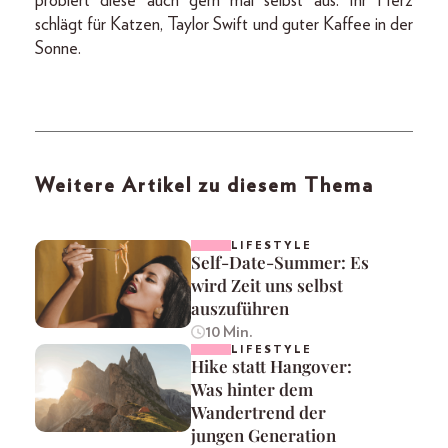
probiert diese auch gern mal selbst aus. Ihr Herz
schlägt für Katzen, Taylor Swift und guter Kaffee in der
Sonne.
Weitere Artikel zu diesem Thema
LIFESTYLE
Self-Date-Summer: Es
wird Zeit uns selbst
auszuführen
10 Min.
LIFESTYLE
Hike statt Hangover:
Was hinter dem
Wandertrend der
jungen Generation