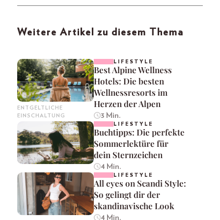
Weitere Artikel zu diesem Thema
LIFESTYLE
Best Alpine Wellness
Hotels: Die besten
Wellnessresorts im
Herzen der Alpen
ENTGELTLICHE
3 Min.
EINSCHALTUNG
LIFESTYLE
Buchtipps: Die perfekte
Sommerlektüre für
dein Sternzeichen
4 Min.
LIFESTYLE
All eyes on Scandi Style:
So gelingt dir der
skandinavische Look
4 Min.