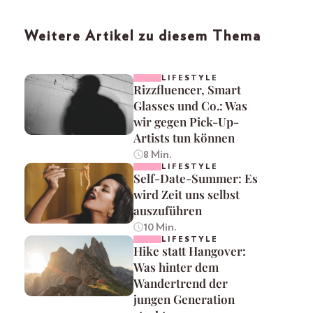
Weitere Artikel zu diesem Thema
LIFESTYLE
Rizzfluencer, Smart
Glasses und Co.: Was
wir gegen Pick-Up-
Artists tun können
8 Min.
LIFESTYLE
Self-Date-Summer: Es
wird Zeit uns selbst
auszuführen
10 Min.
LIFESTYLE
Hike statt Hangover:
Was hinter dem
Wandertrend der
jungen Generation