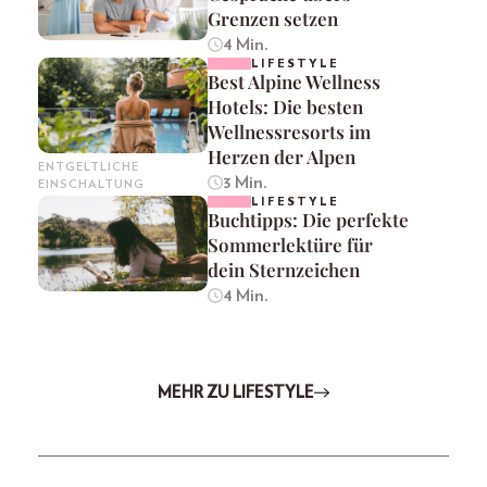
Grenzen setzen
4 Min.
LIFESTYLE
Best Alpine Wellness
Hotels: Die besten
Wellnessresorts im
Herzen der Alpen
ENTGELTLICHE
3 Min.
EINSCHALTUNG
LIFESTYLE
Buchtipps: Die perfekte
Sommerlektüre für
dein Sternzeichen
4 Min.
MEHR ZU LIFESTYLE