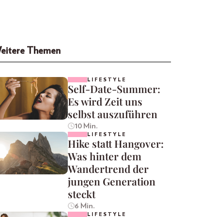
eitere Themen
LIFESTYLE
Self-Date-Summer:
Es wird Zeit uns
selbst auszuführen
10 Min.
LIFESTYLE
Hike statt Hangover:
Was hinter dem
Wandertrend der
jungen Generation
steckt
6 Min.
LIFESTYLE