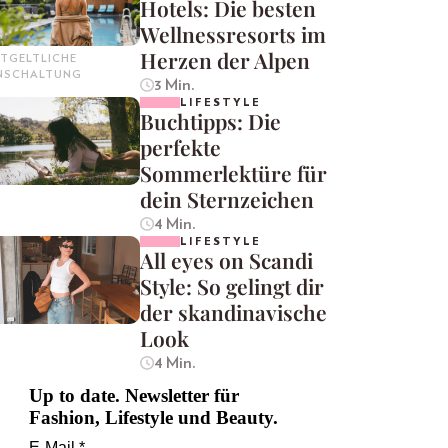
Hotels: Die besten
Wellnessresorts im
Herzen der Alpen
TGELTLICHE
INSCHALTUNG
3 Min.
LIFESTYLE
Buchtipps: Die
perfekte
Sommerlektüre für
dein Sternzeichen
4 Min.
LIFESTYLE
All eyes on Scandi
Style: So gelingt dir
der skandinavische
Look
4 Min.