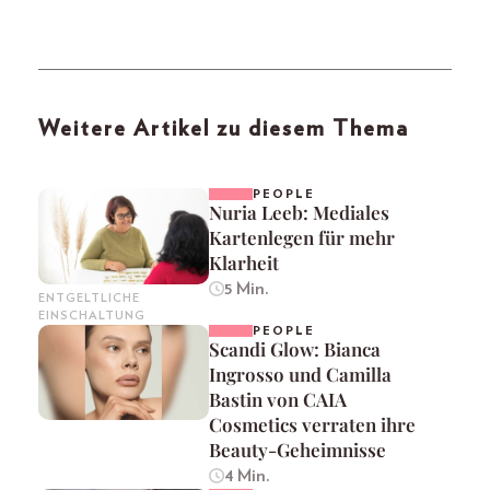
Weitere Artikel zu diesem Thema
PEOPLE
Nuria Leeb: Mediales
Kartenlegen für mehr
Klarheit
5 Min.
ENTGELTLICHE
EINSCHALTUNG
PEOPLE
Scandi Glow: Bianca
Ingrosso und Camilla
Bastin von CAIA
Cosmetics verraten ihre
Beauty-Geheimnisse
4 Min.