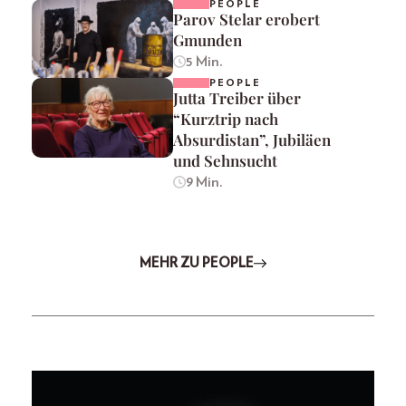
PEOPLE
Parov Stelar erobert
Gmunden
5 Min.
PEOPLE
Jutta Treiber über
“Kurztrip nach
Absurdistan”, Jubiläen
und Sehnsucht
9 Min.
MEHR ZU PEOPLE