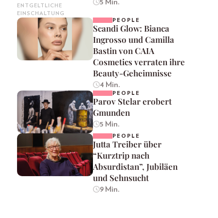
5 Min.
ENTGELTLICHE
EINSCHALTUNG
PEOPLE
Scandi Glow: Bianca
Ingrosso und Camilla
Bastin von CAIA
Cosmetics verraten ihre
Beauty-Geheimnisse
4 Min.
PEOPLE
Parov Stelar erobert
Gmunden
5 Min.
PEOPLE
Jutta Treiber über
“Kurztrip nach
Absurdistan”, Jubiläen
und Sehnsucht
9 Min.