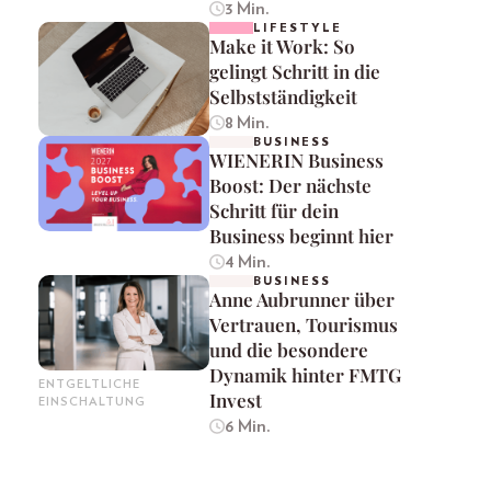
3 Min.
LIFESTYLE
Make it Work: So
gelingt Schritt in die
Selbstständigkeit
8 Min.
BUSINESS
WIENERIN Business
Boost: Der nächste
Schritt für dein
Business beginnt hier
4 Min.
BUSINESS
Anne Aubrunner über
Vertrauen, Tourismus
und die besondere
Dynamik hinter FMTG
ENTGELTLICHE
Invest
EINSCHALTUNG
6 Min.