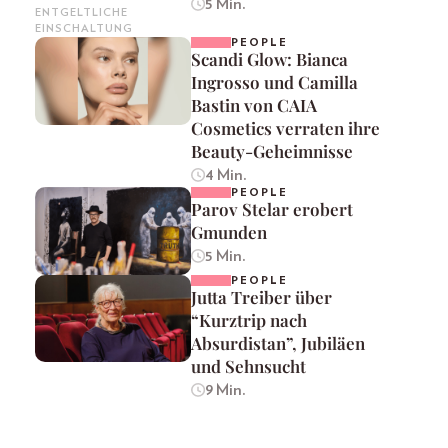
5 Min.
ENTGELTLICHE
EINSCHALTUNG
PEOPLE
Scandi Glow: Bianca
Ingrosso und Camilla
Bastin von CAIA
Cosmetics verraten ihre
Beauty-Geheimnisse
4 Min.
PEOPLE
Parov Stelar erobert
Gmunden
5 Min.
PEOPLE
Jutta Treiber über
“Kurztrip nach
Absurdistan”, Jubiläen
und Sehnsucht
9 Min.