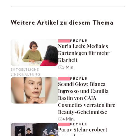
Weitere Artikel zu diesem Thema
PEOPLE
Nuria Leeb: Mediales
Kartenlegen für mehr
Klarheit
5 Min.
ENTGELTLICHE
EINSCHALTUNG
PEOPLE
Scandi Glow: Bianca
Ingrosso und Camilla
Bastin von CAIA
Cosmetics verraten ihre
Beauty-Geheimnisse
4 Min.
PEOPLE
Parov Stelar erobert