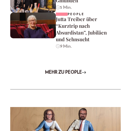
Gmunden
5 Min.
PEOPLE
Jutta Treiber über
“Kurztrip nach
Absurdistan”, Jubiläen
und Sehnsucht
9 Min.
MEHR ZU PEOPLE