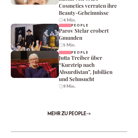
Cosmetics verraten ihre
Beauty-Geheimnisse
4 Min.
PEOPLE
Parov Stelar erobert
Gmunden
5 Min.
PEOPLE
Jutta Treiber über
“Kurztrip nach
Absurdistan”, Jubiläen
und Sehnsucht
9 Min.
MEHR ZU PEOPLE