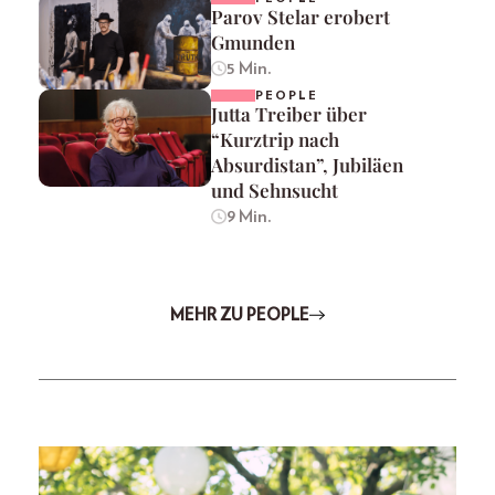
Parov Stelar erobert
Gmunden
5 Min.
PEOPLE
Jutta Treiber über
“Kurztrip nach
Absurdistan”, Jubiläen
und Sehnsucht
9 Min.
MEHR ZU PEOPLE