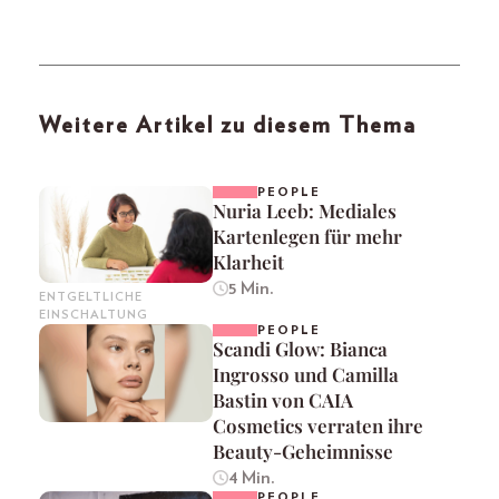
Weitere Artikel zu diesem Thema
PEOPLE
Nuria Leeb: Mediales
Kartenlegen für mehr
Klarheit
5 Min.
ENTGELTLICHE
EINSCHALTUNG
PEOPLE
Scandi Glow: Bianca
Ingrosso und Camilla
Bastin von CAIA
Cosmetics verraten ihre
Beauty-Geheimnisse
4 Min.
PEOPLE