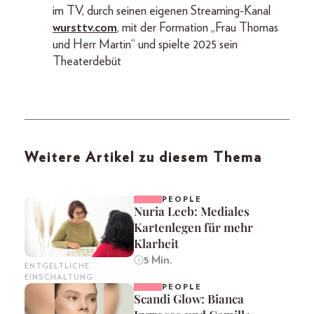
im TV, durch seinen eigenen Streaming-Kanal
wursttv.com
, mit der Formation „Frau Thomas
und Herr Martin“ und spielte 2025 sein
Theaterdebüt
Weitere Artikel zu diesem Thema
PEOPLE
Nuria Leeb: Mediales
Kartenlegen für mehr
Klarheit
5 Min.
ENTGELTLICHE
EINSCHALTUNG
PEOPLE
Scandi Glow: Bianca