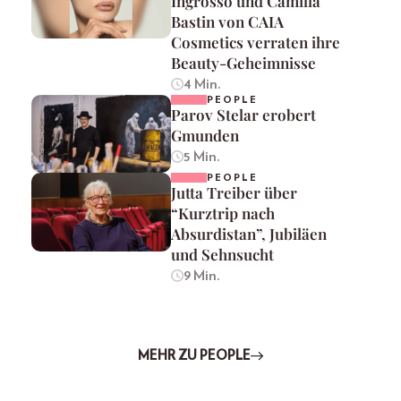
Ingrosso und Camilla
Bastin von CAIA
Cosmetics verraten ihre
Beauty-Geheimnisse
4 Min.
PEOPLE
Parov Stelar erobert
Gmunden
5 Min.
PEOPLE
Jutta Treiber über
“Kurztrip nach
Absurdistan”, Jubiläen
und Sehnsucht
9 Min.
MEHR ZU PEOPLE