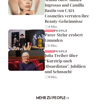
Ingrosso und Camilla
Bastin von CAIA
Cosmetics verraten ihre
Beauty-Geheimnisse
4 Min.
PEOPLE
Parov Stelar erobert
Gmunden
5 Min.
PEOPLE
Jutta Treiber über
“Kurztrip nach
Absurdistan”, Jubiläen
und Sehnsucht
9 Min.
MEHR ZU PEOPLE