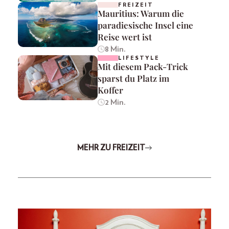
FREIZEIT
Mauritius: Warum die
paradiesische Insel eine
Reise wert ist
8 Min.
LIFESTYLE
Mit diesem Pack-Trick
sparst du Platz im
Koffer
2 Min.
MEHR ZU FREIZEIT