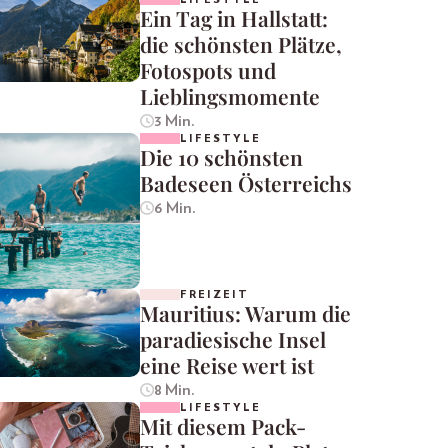
Ein Tag in Hallstatt:
die schönsten Plätze,
Fotospots und
Lieblingsmomente
3 Min.
LIFESTYLE
Die 10 schönsten
Badeseen Österreichs
6 Min.
FREIZEIT
Mauritius: Warum die
paradiesische Insel
eine Reise wert ist
8 Min.
LIFESTYLE
Mit diesem Pack-