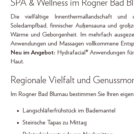
SPA & Wellness
im
Rogner Bad B
Die vielfältige Innenthermallandschaft und 
Soledampfbad, finnischer Außensauna und großz
Wärme und Geborgenheit. Im mehrfach ausgezei
Anwendungen und Massagen vollkommene Entspan
Neu im Angebot:
Hydrafacial® Anwendungen für ti
Haut.
Regionale Vielfalt und Genussm
Im Rogner Bad Blumau bestimmen Sie Ihren eigene
Langschläferfrühstück im Bademantel
Steirische Tapas zu Mittag