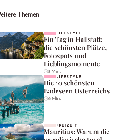
eitere Themen
LIFESTYLE
Ein Tag in Hallstatt:
die schönsten Plätze,
Fotospots und
Lieblingsmomente
3 Min.
LIFESTYLE
Die 10 schönsten
Badeseen Österreichs
6 Min.
FREIZEIT
Mauritius: Warum die
paradiesische Insel