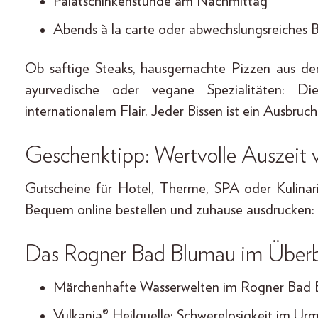
Palatschinkenstunde am Nachmittag
Abends à la carte oder abwechslungsreiches B
Ob saftige Steaks, hausgemachte Pizzen aus dem 
ayurvedische oder vegane Spezialitäten: Di
internationalem Flair. Jeder Bissen ist ein Ausbru
Geschenktipp: Wertvolle Auszeit 
Gutscheine für Hotel, Therme, SPA oder Kulinari
Bequem online bestellen und zuhause ausdrucken:
Das Rogner Bad Blumau im Überb
Märchenhafte Wasserwelten im Rogner Bad
Vulkania® Heilquelle: Schwerelosigkeit im Ur