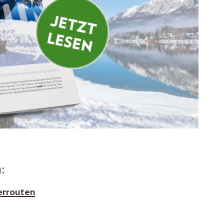
:
errouten