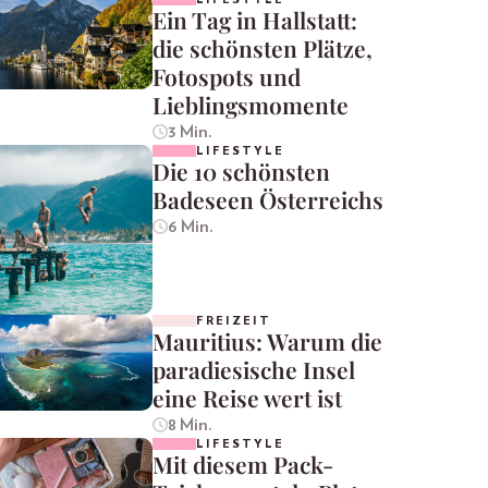
Ein Tag in Hallstatt:
die schönsten Plätze,
Fotospots und
Lieblingsmomente
3 Min.
LIFESTYLE
Die 10 schönsten
Badeseen Österreichs
6 Min.
FREIZEIT
Mauritius: Warum die
paradiesische Insel
eine Reise wert ist
8 Min.
LIFESTYLE
Mit diesem Pack-